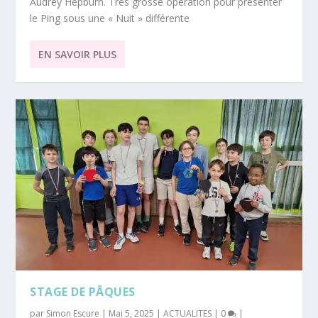
Audrey Hepburn. Très grosse opération pour présenter
le Ping sous une « Nuit » différente
EN SAVOIR PLUS
STAGE DE PÂQUES
par
Simon Escure
|
Mai 5, 2025
|
ACTUALITES
|
0
|