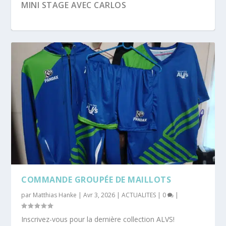
MINI STAGE AVEC CARLOS
06/04/24 – OUVERTURE DU CLUB AUX
HABITANTS D...
COMMANDE GROUPÉE DE MAILLOTS
par
Matthias Hanke
|
Avr 3, 2026
|
ACTUALITES
|
0
|
Inscrivez-vous pour la dernière collection ALVS!